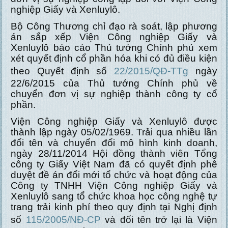
nghiệp Giấy và Xenluylô.
Bộ Công Thương chỉ đạo rà soát, lập phương
án sắp xếp Viện Công nghiệp Giấy và
Xenluylô báo cáo Thủ tướng Chính phủ xem
xét quyết định cổ phần hóa khi có đủ điều kiện
theo Quyết định số
22/2015/QĐ-TTg
ngày
22/6/2015 của Thủ tướng Chính phủ về
chuyển đơn vị sự nghiệp thành công ty cổ
phần.
Viện Công nghiệp Giấy và Xenluylô được
thành lập ngày 05/02/1969. Trải qua nhiều lần
đổi tên và chuyển đổi mô hình kinh doanh,
ngày 28/11/2014 Hội đồng thành viên Tổng
công ty Giấy Việt Nam đã có quyết định phê
duyệt đề án đổi mới tổ chức và hoạt động của
Công ty TNHH Viện Công nghiệp Giấy và
Xenluylô sang tổ chức khoa học công nghệ tự
trang trải kinh phí theo quy định tại Nghị định
số
115/2005/NĐ-CP
và đổi tên trở lại là Viện