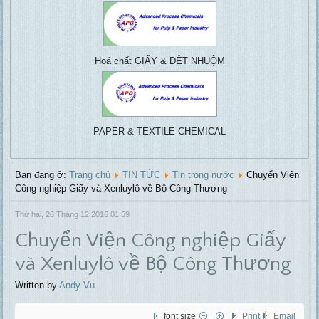
Vacuu
centrifuga
Hoá chất GIẤY & DỆT NHUỘM
PAPER & TEXTILE CHEMICAL
Bạn đang ở:
Trang chủ
TIN TỨC
Tin trong nước
Chuyển Viện
Công nghiệp Giấy và Xenluylô về Bộ Công Thương
Thứ hai, 26 Tháng 12 2016 01:59
Chuyển Viện Công nghiệp Giấy
và Xenluylô về Bộ Công Thương
Written by
Andy Vu
font size
Print
Email