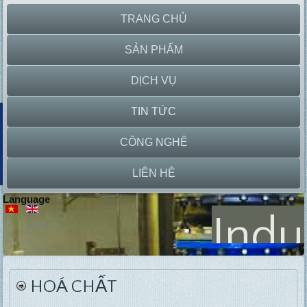
TRANG CHỦ
SẢN PHẨM
DỊCH VỤ
TIN TỨC
CÔNG NGHỆ
LIÊN HỆ
Language
Indu
P
HOÁ CHẤT