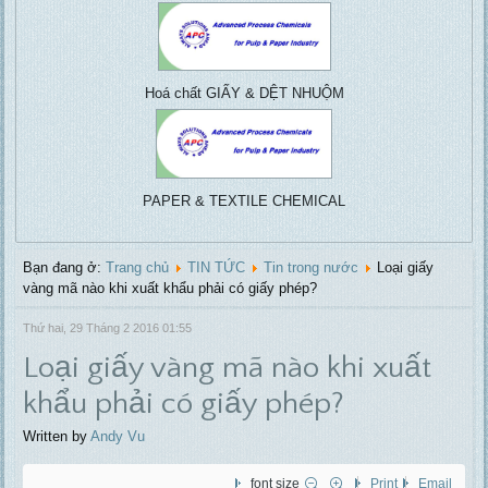
Pulp & paper, Water
Writing, packing,
treatment, ....
coating, tissue...
Hoá chất GIẤY & DỆT NHUỘM
PAPER & TEXTILE CHEMICAL
Bạn đang ở:
Trang chủ
TIN TỨC
Tin trong nước
Loại giấy
vàng mã nào khi xuất khẩu phải có giấy phép?
Thứ hai, 29 Tháng 2 2016 01:55
Loại giấy vàng mã nào khi xuất
khẩu phải có giấy phép?
Written by
Andy Vu
font size
Print
Email