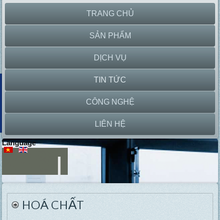
TRANG CHỦ
SẢN PHẨM
DỊCH VỤ
TIN TỨC
CÔNG NGHỆ
LIÊN HỆ
Language
Lab
Paper
Equipment
Machine
HOÁ CHẤT