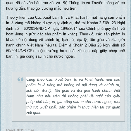
quan đã có văn bản trao đổi với Bộ Thông tin và Truyền thông để có
hướng dẫn, tháo gỡ vướng mắc nêu trên.
Theo ý kiến của Cục Xuất bản, In và Phát hành, mặt hàng sản phẩm
in là vàng mã không được quy định cụ thế tại Khoản 2 Điều 23 Nghị
định số 60/2014/NĐ-CP ngày 19/6/2014 của Chính phủ quy định về
hoạt động in (tức các sản phẩm in khác). Theo đó, các sản phẩm in
khác có nội dung về chính trị, lịch sử, địa lý, tôn giáo và địa giới
hành chính Việt Nam (nêu tại Điểm đ Khoản 2 Điều 23 Nghị định số
60/2014/NĐ-CP) thuộc trường hợp phải đề nghị cấp giấy phép chế
bản, in, gia công sau in cho nước ngoài.
Cũng theo Cục Xuất bản, In và Phát hành, nếu sản
phẩm in là vàng mã không có nội dung về chính trị,
lịch sử, địa lý, tôn giáo và địa giới hành chính Việt
Nam như nêu trên thì không phải đề nghị cấp giấy
phép chế bản, in, gia công sau in cho nước ngoài; mọi
thủ tục xuất khấu sản phẩm in thực hiện tại cơ quan
Hải quan.
Read
3019
times