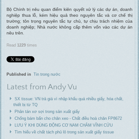
Bộ Chính trị nêu quan điểm kiên quyết xử lý các dự án, doanh
nghiệp thua lỗ, kém hiệu quả theo nguyên tắc và cơ chế thị
trường; tôn trọng nguyên tắc tự chủ, tự chịu trách nhiệm của
doanh nghiệp; Nhà nước không cấp thêm vốn vào các dự án
nêu trên.
Read
1229
times
Published in
Tin trong nước
Latest from Andy Vu
SX tissue: VN trả giá vì nhập khẩu quá nhiều giấy, hóa chất,
thiết bị từ TQ
Phân tán xơ sợi trong sản xuất giấy
Chống bám bẩn cho chăn xeo - Chất điều hoà chăn FP8672
LƯU Ý KHI DÙNG ĐỘNG CƠ NAM CHÂM VĨNH CỬU
Tìm hiểu về chất tách phủ lô trong sản xuất giấy tissue