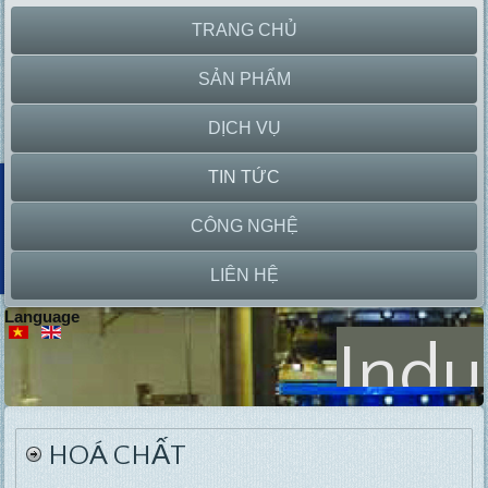
TRANG CHỦ
SẢN PHẨM
DỊCH VỤ
TIN TỨC
CÔNG NGHỆ
LIÊN HỆ
Language
Indu
Lab
P
Equipment
HOÁ CHẤT