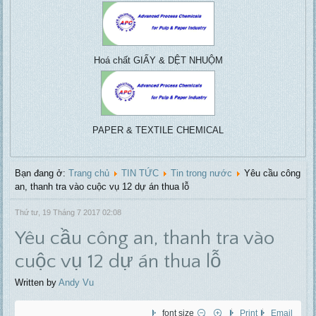
Vacuu
Pulp & paper, Water
centrifuga
treatment, ....
Hoá chất GIẤY & DỆT NHUỘM
PAPER & TEXTILE CHEMICAL
Bạn đang ở:
Trang chủ
TIN TỨC
Tin trong nước
Yêu cầu công
an, thanh tra vào cuộc vụ 12 dự án thua lỗ
Thứ tư, 19 Tháng 7 2017 02:08
Yêu cầu công an, thanh tra vào
cuộc vụ 12 dự án thua lỗ
Written by
Andy Vu
font size
Print
Email