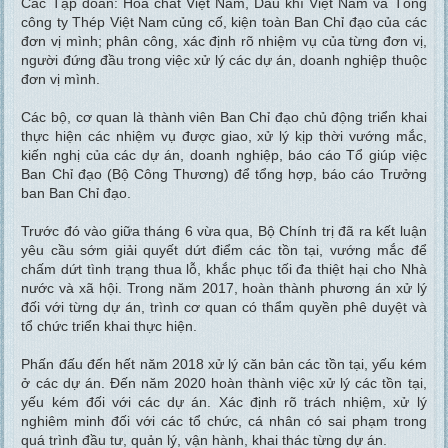
Các Tập đoàn: Hóa chất Việt Nam, Dầu khí Việt Nam và Tổng
công ty Thép Việt Nam củng cố, kiện toàn Ban Chỉ đạo của các
đơn vị mình; phân công, xác định rõ nhiệm vụ của từng đơn vị,
người đứng đầu trong việc xử lý các dự án, doanh nghiệp thuộc
đơn vị mình.
Các bộ, cơ quan là thành viên Ban Chỉ đạo chủ động triển khai
thực hiện các nhiệm vụ được giao, xử lý kịp thời vướng mắc,
kiến nghị của các dự án, doanh nghiệp, báo cáo Tổ giúp việc
Ban Chỉ đạo (Bộ Công Thương) để tổng hợp, báo cáo Trưởng
ban Ban Chỉ đạo.
Trước đó vào giữa tháng 6 vừa qua, Bộ Chính trị đã ra kết luận
yêu cầu sớm giải quyết dứt điểm các tồn tại, vướng mắc để
chấm dứt tình trạng thua lỗ, khắc phục tối đa thiệt hại cho Nhà
nước và xã hội. Trong năm 2017, hoàn thành phương án xử lý
đối với từng dự án, trình cơ quan có thẩm quyền phê duyệt và
tổ chức triển khai thực hiện.
Phấn đấu đến hết năm 2018 xử lý căn bản các tồn tại, yếu kém
ở các dự án. Đến năm 2020 hoàn thành việc xử lý các tồn tại,
yếu kém đối với các dự án. Xác định rõ trách nhiệm, xử lý
nghiêm minh đối với các tổ chức, cá nhân có sai phạm trong
quá trình đầu tư, quản lý, vận hành, khai thác từng dự án.