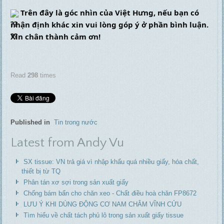
 Trên đây là góc nhìn của Việt Hưng, nếu bạn có 
nhận định khác xin vui lòng góp ý ở phần bình luận. 
Xin chân thành cảm ơn!
Read
298
times
Published in
Tin trong nước
Latest from Andy Vu
SX tissue: VN trả giá vì nhập khẩu quá nhiều giấy, hóa chất,
thiết bị từ TQ
Phân tán xơ sợi trong sản xuất giấy
Chống bám bẩn cho chăn xeo - Chất điều hoà chăn FP8672
LƯU Ý KHI DÙNG ĐỘNG CƠ NAM CHÂM VĨNH CỬU
Tìm hiểu về chất tách phủ lô trong sản xuất giấy tissue