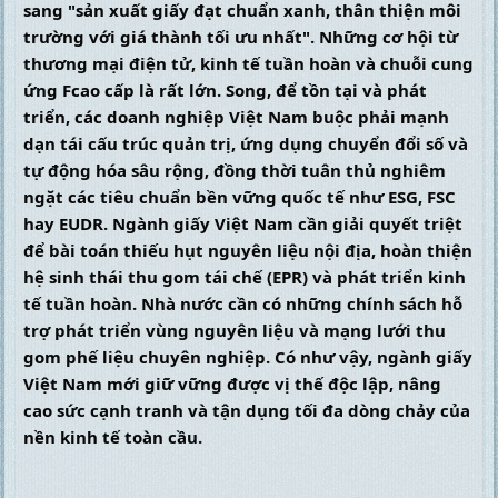
sang "sản xuất giấy đạt chuẩn xanh, thân thiện môi 
trường với giá thành tối ưu nhất". Những cơ hội từ 
thương mại điện tử, kinh tế tuần hoàn và chuỗi cung 
ứng Fcao cấp là rất lớn. Song, để tồn tại và phát 
triển, các doanh nghiệp Việt Nam buộc phải mạnh 
dạn tái cấu trúc quản trị, ứng dụng chuyển đổi số và 
tự động hóa sâu rộng, đồng thời tuân thủ nghiêm 
ngặt các tiêu chuẩn bền vững quốc tế như ESG, FSC 
hay EUDR. Ngành giấy Việt Nam cần giải quyết triệt 
để bài toán thiếu hụt nguyên liệu nội địa, hoàn thiện 
hệ sinh thái thu gom tái chế (EPR) và phát triển kinh 
tế tuần hoàn. Nhà nước cần có những chính sách hỗ 
trợ phát triển vùng nguyên liệu và mạng lưới thu 
gom phế liệu chuyên nghiệp. Có như vậy, ngành giấy 
Việt Nam mới giữ vững được vị thế độc lập, nâng 
cao sức cạnh tranh và tận dụng tối đa dòng chảy của 
nền kinh tế toàn cầu.