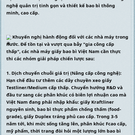
nghệ quản trị tinh gọn và thiết kế bao bì thông 
minh, cao cấp.
 Khuyến nghị hành động đối với các nhà máy trong 
nước. Để tồn tại và vượt qua bẫy "gia công cấp 
thấp", các nhà máy giấy bao bì Việt Nam cần thực 
thi các nhóm giải pháp chiến lược sau:
1. Dịch chuyển chuỗi giá trị (Nâng cấp công nghệ): 
Hạn chế đầu tư thêm các dây chuyền xeo giấy 
Testliner/Medium cấp thấp. Chuyển hướng R&D và 
đầu tư sang các phân khúc có biên lợi nhuận cao mà 
Việt Nam đang phải nhập khẩu: giấy Kraftliner 
nguyên sinh, bao bì thực phẩm chống thấm (food-
grade), giấy Duplex tráng phủ cao cấp. Trong 3-5 
năm tới, khi mức sống tăng lên, phân khúc Fcao cấp, 
mỹ phẩm, thời trang đòi hỏi một lượng lớn bao bì 