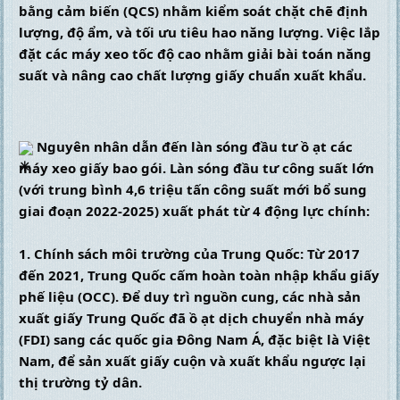
bằng cảm biến (QCS) nhằm kiểm soát chặt chẽ định 
lượng, độ ẩm, và tối ưu tiêu hao năng lượng. Việc lắp 
đặt các máy xeo tốc độ cao nhằm giải bài toán năng 
suất và nâng cao chất lượng giấy chuẩn xuất khẩu.
 Nguyên nhân dẫn đến làn sóng đầu tư ồ ạt các 
máy xeo giấy bao gói. Làn sóng đầu tư công suất lớn 
(với trung bình 4,6 triệu tấn công suất mới bổ sung 
giai đoạn 2022-2025) xuất phát từ 4 động lực chính:
1. Chính sách môi trường của Trung Quốc: Từ 2017 
đến 2021, Trung Quốc cấm hoàn toàn nhập khẩu giấy 
phế liệu (OCC). Để duy trì nguồn cung, các nhà sản 
xuất giấy Trung Quốc đã ồ ạt dịch chuyển nhà máy 
(FDI) sang các quốc gia Đông Nam Á, đặc biệt là Việt 
Nam, để sản xuất giấy cuộn và xuất khẩu ngược lại 
thị trường tỷ dân.