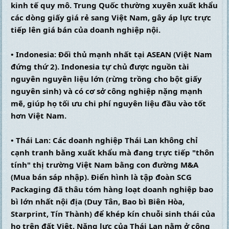
kinh tế quy mô. Trung Quốc thường xuyên xuất khẩu 
các dòng giấy giá rẻ sang Việt Nam, gây áp lực trực 
tiếp lên giá bán của doanh nghiệp nội.
• Indonesia: Đối thủ mạnh nhất tại ASEAN (Việt Nam 
đứng thứ 2). Indonesia tự chủ được nguồn tài 
nguyên nguyên liệu lớn (rừng trồng cho bột giấy 
nguyên sinh) và có cơ sở công nghiệp nặng mạnh 
mẽ, giúp họ tối ưu chi phí nguyên liệu đầu vào tốt 
hơn Việt Nam.
• Thái Lan: Các doanh nghiệp Thái Lan không chỉ 
cạnh tranh bằng xuất khẩu mà đang trực tiếp "thôn 
tính" thị trường Việt Nam bằng con đường M&A 
(Mua bán sáp nhập). Điển hình là tập đoàn SCG 
Packaging đã thâu tóm hàng loạt doanh nghiệp bao 
bì lớn nhất nội địa (Duy Tân, Bao bì Biên Hòa, 
Starprint, Tín Thành) để khép kín chuỗi sinh thái của 
họ trên đất Việt. Năng lực của Thái Lan nằm ở công 