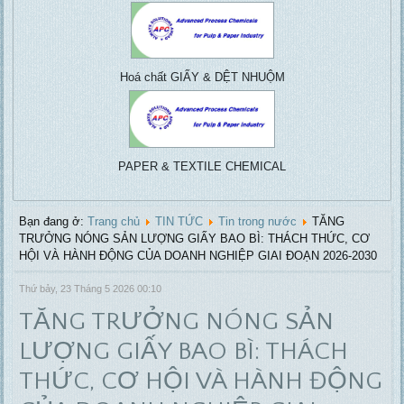
Pulp & paper, Water
treatment, ....
Hoá chất GIẤY & DỆT NHUỘM
PAPER & TEXTILE CHEMICAL
Bạn đang ở:
Trang chủ
TIN TỨC
Tin trong nước
TĂNG
TRƯỞNG NÓNG SẢN LƯỢNG GIẤY BAO BÌ: THÁCH THỨC, CƠ
HỘI VÀ HÀNH ĐỘNG CỦA DOANH NGHIỆP GIAI ĐOẠN 2026-2030
Thứ bảy, 23 Tháng 5 2026 00:10
TĂNG TRƯỞNG NÓNG SẢN
LƯỢNG GIẤY BAO BÌ: THÁCH
THỨC, CƠ HỘI VÀ HÀNH ĐỘNG