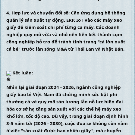
4. Hợp lực và chuyển đổi số: Cần ứng dụng hệ thống 
quản lý sản xuất tự động, ERP, IoT vào các máy xeo 
giấy để kiểm soát chi phí từng ca máy. Các doanh 
nghiệp quy mô vừa và nhỏ nên liên kết thành cụm 
công nghiệp hỗ trợ để tránh tình trạng "cá lớn nuốt 
cá bé" trước làn sóng M&A từ Thái Lan và Nhật Bản.
 Kết luận:
Nhìn lại giai đoạn 2024 - 2026, ngành công nghiệp 
giấy bao bì Việt Nam đã chứng minh sức bật phi 
thường cả về quy mô sản lượng lẫn nỗ lực hiện đại 
hóa cơ sở hạ tầng sản xuất với các thế hệ máy xeo 
khổ lớn, tốc độ cao. Dù vậy, trong giai đoạn định hình 
3-5 năm tới (2026 - 2030), cuộc đua sẽ không còn nằm 
ở việc "sản xuất được bao nhiêu giấy", mà chuyển 