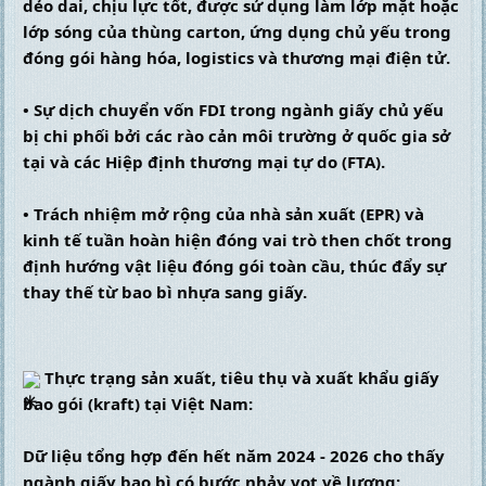
dẻo dai, chịu lực tốt, được sử dụng làm lớp mặt hoặc 
lớp sóng của thùng carton, ứng dụng chủ yếu trong 
đóng gói hàng hóa, logistics và thương mại điện tử.
• Sự dịch chuyển vốn FDI trong ngành giấy chủ yếu 
bị chi phối bởi các rào cản môi trường ở quốc gia sở 
tại và các Hiệp định thương mại tự do (FTA).
• Trách nhiệm mở rộng của nhà sản xuất (EPR) và 
kinh tế tuần hoàn hiện đóng vai trò then chốt trong 
định hướng vật liệu đóng gói toàn cầu, thúc đẩy sự 
thay thế từ bao bì nhựa sang giấy.
 Thực trạng sản xuất, tiêu thụ và xuất khẩu giấy 
bao gói (kraft) tại Việt Nam:
Dữ liệu tổng hợp đến hết năm 2024 - 2026 cho thấy 
ngành giấy bao bì có bước nhảy vọt về lượng: