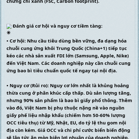
chứng chỉ xanh (FSC, Carbon footprint).
 Đánh giá cơ hội và nguy cơ tiềm tàng:
• Cơ hội: Nhu cầu tiêu dùng bền vững, đa dạng hóa 
chuỗi cung ứng khỏi Trung Quốc (China+1) tiếp tục 
kéo các nhà sản xuất FDI lớn (Samsung, Apple, Nike) 
đến Việt Nam. Các doanh nghiệp này cần chuỗi cung 
ứng bao bì tiêu chuẩn quốc tế ngay tại nội địa.
• Nguy cơ (Rủi ro): Nguy cơ lớn nhất là khủng hoảng 
thừa cung ở phân khúc cấp thấp. Dù sản lượng tăng, 
nhưng 90% sản phẩm là bao bì giấy phổ thông. Thêm 
vào đó, Việt Nam bị phụ thuộc nặng nề vào nguồn 
giấy phế liệu nhập khẩu (chiếm hơn 50-60% lượng 
OCC tiêu thụ) từ Mỹ, Nhật, EU, do tỷ lệ thu gom nội 
địa còn kém. Giá OCC và chi phí cước biển biến động 
sẽ lập tức ăn mòn biên lợi nhuận của doanh nghiệp. 