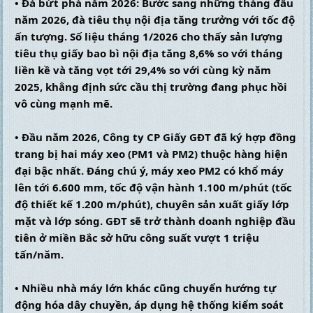
• Đà bứt phá năm 2026: Bước sang những tháng đầu 
năm 2026, đà tiêu thụ nội địa tăng trưởng với tốc độ 
ấn tượng. Số liệu tháng 1/2026 cho thấy sản lượng 
tiêu thụ giấy bao bì nội địa tăng 8,6% so với tháng 
liền kề và tăng vọt tới 29,4% so với cùng kỳ năm 
2025, khẳng định sức cầu thị trường đang phục hồi 
vô cùng mạnh mẽ.
• Đầu năm 2026, Công ty CP Giấy GĐT đã ký hợp đồng 
trang bị hai máy xeo (PM1 và PM2) thuộc hàng hiện 
đại bậc nhất. Đáng chú ý, máy xeo PM2 có khổ máy 
lên tới 6.600 mm, tốc độ vận hành 1.100 m/phút (tốc 
độ thiết kế 1.200 m/phút), chuyên sản xuất giấy lớp 
mặt và lớp sóng. GĐT sẽ trở thành doanh nghiệp đầu 
tiên ở miền Bắc sở hữu công suất vượt 1 triệu 
tấn/năm.
• Nhiều nhà máy lớn khác cũng chuyển hướng tự 
động hóa dây chuyền, áp dụng hệ thống kiểm soát 