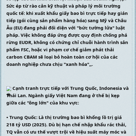
Sức ép từ rào cản kỹ thuật và pháp lý môi trường 
quốc tế: khi xuất khẩu giấy bao bì trực tiếp hay gián 
tiếp (gói cùng sản phẩm hàng hóa) sang Mỹ và Châu 
Âu (EU) đang phải đối diện với "bức tường lửa" luật 
pháp. Việc không đáp ứng được quy định chống phá 
rừng EUDR, không có chứng chỉ chuỗi hành trình sản 
phẩm FSC, hoặc vi phạm cơ chế giảm phát thải 
carbon CBAM sẽ loại bỏ hoàn toàn cơ hội của các 
doanh nghiệp chưa chịu "xanh hóa",,.
 Cạnh tranh trực tiếp với Trung Quốc, Indonesia và 
Thái Lan. Ngành giấy Việt Nam đang ở thế bị kẹp 
giữa các "ông lớn" của khu vực:
• Trung Quốc: Là thị trường bao bì khổng lồ trị giá 
218 tỷ USD (2025). Dù bị hạn chế nhập khẩu rác thải, 
TQ vẫn có ưu thế vượt trội về hiệu suất máy móc và 