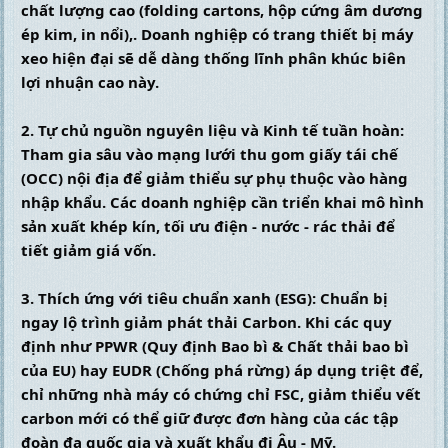
chất lượng cao (folding cartons, hộp cứng âm dương 
ép kim, in nổi),. Doanh nghiệp có trang thiết bị máy 
xeo hiện đại sẽ dễ dàng thống lĩnh phân khúc biên 
lợi nhuận cao này.
2. Tự chủ nguồn nguyên liệu và Kinh tế tuần hoàn: 
Tham gia sâu vào mạng lưới thu gom giấy tái chế 
(OCC) nội địa để giảm thiểu sự phụ thuộc vào hàng 
nhập khẩu. Các doanh nghiệp cần triển khai mô hình 
sản xuất khép kín, tối ưu điện - nước - rác thải để 
tiết giảm giá vốn.
3. Thích ứng với tiêu chuẩn xanh (ESG): Chuẩn bị 
ngay lộ trình giảm phát thải Carbon. Khi các quy 
định như PPWR (Quy định Bao bì & Chất thải bao bì 
của EU) hay EUDR (Chống phá rừng) áp dụng triệt để, 
chỉ những nhà máy có chứng chỉ FSC, giảm thiểu vết 
carbon mới có thể giữ được đơn hàng của các tập 
đoàn đa quốc gia và xuất khẩu đi Âu - Mỹ.