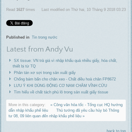
Read
1627
times
Last modified on Thứ hai, 10 Tháng 9 2018 03:23
Published in
Tin trong nước
Latest from Andy Vu
SX tissue: VN trả giá vì nhập khẩu quá nhiều giấy, hóa chất,
thiết bị từ TQ
Phân tán xơ sợi trong sản xuất giấy
Chống bám bẩn cho chăn xeo - Chất điều hoà chăn FP8672
LƯU Ý KHI DÙNG ĐỘNG CƠ NAM CHÂM VĨNH CỬU
Tìm hiểu về chất tách phủ lô trong sản xuất giấy tissue
More in this category:
« Công văn hỏa tốc - Tổng cục HQ hướng
dẫn nhập khẩu phế liệu
Thủ tướng đã yêu cầu hủy bỏ Thông
tư 08, 09 liên quan đến nhập khẩu phế liệu »
back to top