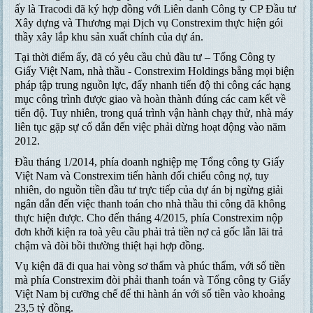
ấy là Tracodi đã ký hợp đồng với Liên danh Công ty CP Đầu tư
Xây dựng và Thương mại Dịch vụ Constrexim thực hiện gói
thầy xây lắp khu sản xuất chính của dự án.
Tại thời điểm ấy, đã có yêu cầu chủ đầu tư – Tổng Công ty
Giấy Việt Nam, nhà thầu - Constrexim Holdings bằng mọi biện
pháp tập trung nguồn lực, đẩy nhanh tiến độ thi công các hạng
mục công trình được giao và hoàn thành đúng các cam kết về
tiến độ. Tuy nhiên, trong quá trình vận hành chạy thử, nhà máy
liên tục gặp sự cố dẫn đến việc phải dừng hoạt động vào năm
2012.
Đầu tháng 1/2014, phía doanh nghiệp mẹ Tổng công ty Giấy
Việt Nam và Constrexim tiến hành đối chiếu công nợ, tuy
nhiên, do nguồn tiền đầu tư trực tiếp của dự án bị ngừng giải
ngân dẫn đến việc thanh toán cho nhà thầu thi công đã không
thực hiện được. Cho đến tháng 4/2015, phía Constrexim nộp
đơn khởi kiện ra toà yêu cầu phải trả tiền nợ cả gốc lẫn lãi trả
chậm và đòi bồi thường thiệt hại hợp đồng.
Vụ kiện đã đi qua hai vòng sơ thẩm và phúc thẩm, với số tiền
mà phía Constrexim đòi phải thanh toán và Tổng công ty Giấy
Việt Nam bị cưỡng chế để thi hành án với số tiền vào khoảng
23,5 tỷ đồng.