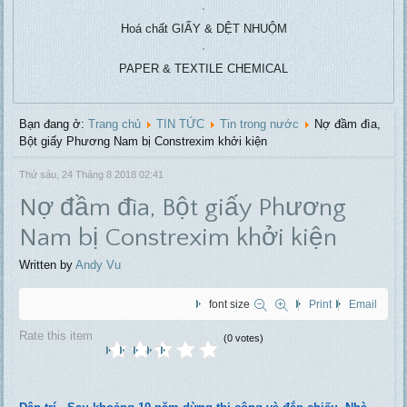
Hoá chất GIẤY & DỆT NHUỘM
Waste wa
wa
PAPER & TEXTILE CHEMICAL
Bạn đang ở:
Trang chủ
TIN TỨC
Tin trong nước
Nợ đầm đìa,
Bột giấy Phương Nam bị Constrexim khởi kiện
Thứ sáu, 24 Tháng 8 2018 02:41
Nợ đầm đìa, Bột giấy Phương
Nam bị Constrexim khởi kiện
Written by
Andy Vu
font size
Print
Email
Rate this item
(0 votes)