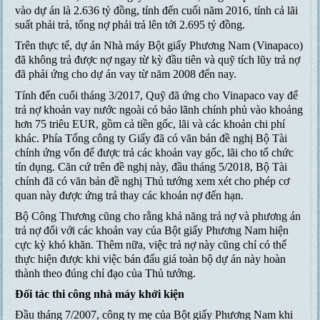
vào dự án là 2.636 tỷ đồng, tính đến cuối năm 2016, tính cả lãi
suất phải trả, tổng nợ phải trả lên tới 2.695 tỷ đồng.
Trên thực tế, dự án Nhà máy Bột giấy Phương Nam (Vinapaco)
đã không trả được nợ ngay từ kỳ đầu tiên và quỹ tích lũy trả nợ
đã phải ứng cho dự án vay từ năm 2008 đến nay.
Tính đến cuối tháng 3/2017, Quỹ đã ứng cho Vinapaco vay để
trả nợ khoản vay nước ngoài có bảo lãnh chính phủ vào khoảng
hơn 75 triêu EUR, gồm cả tiền gốc, lãi và các khoản chi phí
khác. Phía Tổng công ty Giấy đã có văn bản đề nghị Bộ Tài
chính ứng vốn để được trả các khoản vay gốc, lãi cho tổ chức
tín dụng. Căn cứ trên đề nghị này, đầu tháng 5/2018, Bộ Tài
chính đã có văn bản đề nghị Thủ tướng xem xét cho phép cơ
quan này được ứng trả thay các khoản nợ đến hạn.
Bộ Công Thương cũng cho rằng khả năng trả nợ và phương án
trả nợ đối với các khoản vay của Bột giấy Phương Nam hiện
cực kỳ khó khăn. Thêm nữa, việc trả nợ này cũng chỉ có thể
thực hiện được khi việc bán đấu giá toàn bộ dự án này hoàn
thành theo đúng chỉ đạo của Thủ tướng.
Đối tác thi công nhà máy khởi kiện
Đầu tháng 7/2007, công ty mẹ của Bột giấy Phương Nam khi