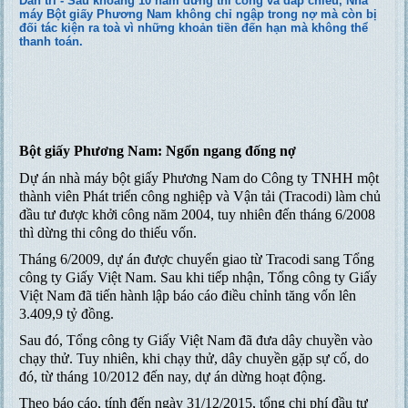
Dân trí - Sau khoảng 10 năm dừng thi công và đắp chiếu, Nhà
máy Bột giấy Phương Nam không chỉ ngập trong nợ mà còn bị
đối tác kiện ra toà vì những khoản tiền đến hạn mà không thể
thanh toán.
Bột giấy Phương Nam: Ngổn ngang đống nợ
Dự án nhà máy bột giấy Phương Nam do Công ty TNHH một
thành viên Phát triển công nghiệp và Vận tải (Tracodi) làm chủ
đầu tư được khởi công năm 2004, tuy nhiên đến tháng 6/2008
thì dừng thi công do thiếu vốn.
Tháng 6/2009, dự án được chuyển giao từ Tracodi sang Tổng
công ty Giấy Việt Nam. Sau khi tiếp nhận, Tổng công ty Giấy
Việt Nam đã tiến hành lập báo cáo điều chỉnh tăng vốn lên
3.409,9 tỷ đồng.
Sau đó, Tổng công ty Giấy Việt Nam đã đưa dây chuyền vào
chạy thử. Tuy nhiên, khi chạy thử, dây chuyền gặp sự cố, do
đó, từ tháng 10/2012 đến nay, dự án dừng hoạt động.
Theo báo cáo, tính đến ngày 31/12/2015, tổng chi phí đầu tư