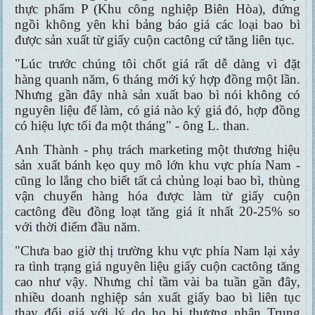
thực phẩm P (Khu công nghiệp Biên Hòa), đứng
ngồi không yên khi bảng báo giá các loại bao bì
được sản xuất từ giấy cuộn cactông cứ tăng liên tục.
"Lúc trước chúng tôi chốt giá rất dễ dàng vì đặt
hàng quanh năm, 6 tháng mới ký hợp đồng một lần.
Nhưng gần đây nhà sản xuất bao bì nói không có
nguyên liệu để làm, có giá nào ký giá đó, hợp đồng
có hiệu lực tối đa một tháng" - ông L. than.
Anh Thành - phụ trách marketing một thương hiệu
sản xuất bánh kẹo quy mô lớn khu vực phía Nam -
cũng lo lắng cho biết tất cả chủng loại bao bì, thùng
vận chuyển hàng hóa được làm từ giấy cuộn
cactông đều đồng loạt tăng giá ít nhất 20-25% so
với thời điểm đầu năm.
"Chưa bao giờ thị trường khu vực phía Nam lại xảy
ra tình trạng giá nguyên liệu giấy cuộn cactông tăng
cao như vậy. Nhưng chỉ tầm vài ba tuần gần đây,
nhiều doanh nghiệp sản xuất giấy bao bì liên tục
thay đổi giá với lý do họ bị thương nhân Trung