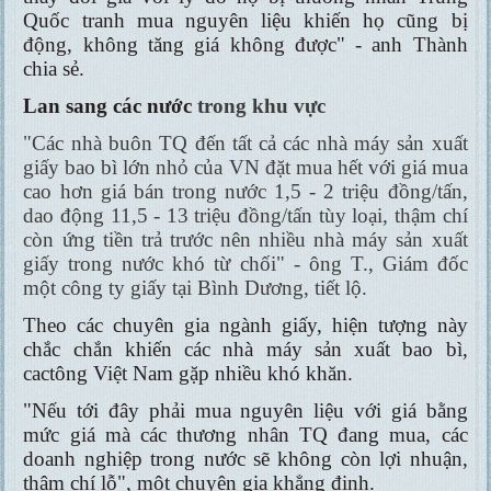
Quốc tranh mua nguyên liệu khiến họ cũng bị
động, không tăng giá không được" - anh Thành
chia sẻ.
Lan sang các nước
trong khu vực
"Các nhà buôn TQ đến tất cả các nhà máy sản xuất
giấy bao bì lớn nhỏ của VN đặt mua hết với giá mua
cao hơn giá bán trong nước 1,5 - 2 triệu đồng/tấn,
dao động 11,5 - 13 triệu đồng/tấn tùy loại, thậm chí
còn ứng tiền trả trước nên nhiều nhà máy sản xuất
giấy trong nước khó từ chối" - ông T., Giám đốc
một công ty giấy tại Bình Dương, tiết lộ.
Theo các chuyên gia ngành giấy, hiện tượng này
chắc chắn khiến các nhà máy sản xuất bao bì,
cactông Việt Nam gặp nhiều khó khăn.
"Nếu tới đây phải mua nguyên liệu với giá bằng
mức giá mà các thương nhân TQ đang mua, các
doanh nghiệp trong nước sẽ không còn lợi nhuận,
thậm chí lỗ", một chuyên gia khẳng định.