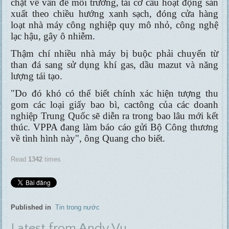
chặt về vấn đề môi trường, tái cơ cấu hoạt động sản
xuất theo chiều hướng xanh sạch, đóng cửa hàng
loạt nhà máy công nghiệp quy mô nhỏ, công nghệ
lạc hậu, gây ô nhiễm.
Thậm chí nhiều nhà máy bị buộc phải chuyển từ
than đá sang sử dụng khí gas, dầu mazut và năng
lượng tái tạo.
"Do đó khó có thể biết chính xác hiện tượng thu
gom các loại giấy bao bì, cactông của các doanh
nghiệp Trung Quốc sẽ diễn ra trong bao lâu mới kết
thúc. VPPA đang làm báo cáo gửi Bộ Công thương
về tình hình này", ông Quang cho biết.
Read
1342
times
Published in
Tin trong nước
Latest from Andy Vu