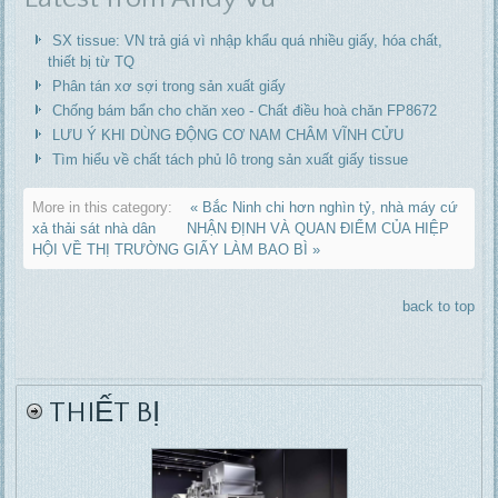
SX tissue: VN trả giá vì nhập khẩu quá nhiều giấy, hóa chất,
thiết bị từ TQ
Phân tán xơ sợi trong sản xuất giấy
Chống bám bẩn cho chăn xeo - Chất điều hoà chăn FP8672
LƯU Ý KHI DÙNG ĐỘNG CƠ NAM CHÂM VĨNH CỬU
Tìm hiểu về chất tách phủ lô trong sản xuất giấy tissue
More in this category:
« Bắc Ninh chi hơn nghìn tỷ, nhà máy cứ
xả thải sát nhà dân
NHẬN ĐỊNH VÀ QUAN ĐIỂM CỦA HIỆP
HỘI VỀ THỊ TRƯỜNG GIẤY LÀM BAO BÌ »
back to top
THIẾT BỊ