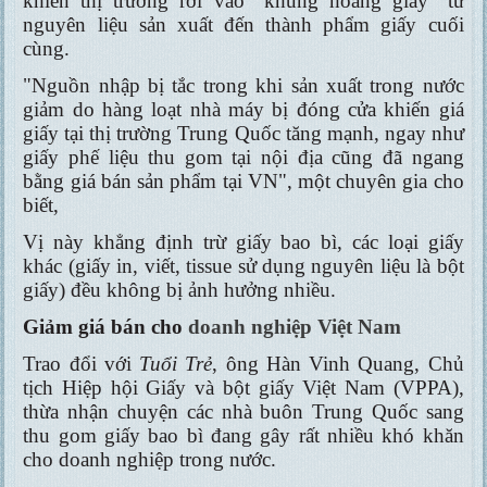
khiến thị trường rơi vào "khủng hoảng giấy" từ
nguyên liệu sản xuất đến thành phẩm giấy cuối
cùng.
"Nguồn nhập bị tắc trong khi sản xuất trong nước
giảm do hàng loạt nhà máy bị đóng cửa khiến giá
giấy tại thị trường Trung Quốc tăng mạnh, ngay như
giấy phế liệu thu gom tại nội địa cũng đã ngang
bằng giá bán sản phẩm tại VN", một chuyên gia cho
biết,
Vị này khẳng định trừ giấy bao bì, các loại giấy
khác (giấy in, viết, tissue sử dụng nguyên liệu là bột
giấy) đều không bị ảnh hưởng nhiều.
Giảm giá bán cho
doanh nghiệp Việt Nam
Trao đổi với
Tuổi Trẻ
, ông Hàn Vinh Quang, Chủ
tịch Hiệp hội Giấy và bột giấy Việt Nam (VPPA),
thừa nhận chuyện các nhà buôn Trung Quốc sang
thu gom giấy bao bì đang gây rất nhiều khó khăn
cho doanh nghiệp trong nước.