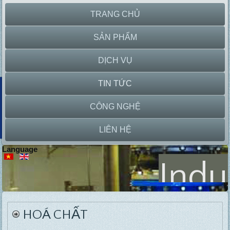
TRANG CHỦ
SẢN PHẨM
DỊCH VỤ
TIN TỨC
CÔNG NGHỆ
LIÊN HỆ
Language
Indu
Lab
P
Equipment
HOÁ CHẤT