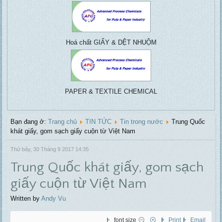
Vacuu
Pulp & paper, Water
centrifuga
treatment, ....
Hoá chất GIẤY & DỆT NHUỘM
PAPER & TEXTILE CHEMICAL
Bạn đang ở:
Trang chủ
TIN TỨC
Tin trong nước
Trung Quốc
khát giấy, gom sạch giấy cuộn từ Việt Nam
Thứ bảy, 30 Tháng 9 2017 14:35
Trung Quốc khát giấy, gom sạch
giấy cuộn từ Việt Nam
Written by
Andy Vu
font size
Print
Email