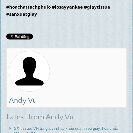
#hoachattachphulo
#losayyankee
#giaytissue
#sanxuatgiay
Andy Vu
Latest from Andy Vu
SX tissue: VN trả giá vì nhập khẩu quá nhiều giấy, hóa chất,