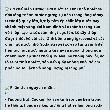
 Cơ chế hiện tượng: Hơi nước sau khi nhả nhiệt sẽ 
hóa lỏng thành nước ngưng tụ bên trong lòng lô sấy. 
Ở tốc độ quay lớn, lực ly tâm ép chặt lớp nước này 
thành một vòng đai bám dính vào thành trong của 
vỏ thép, tạo ra sức cản nhiệt cực lớn. Lô sấy thép 
được thiết kế với các rãnh bên trong (grooves) và các 
ống hút nước nhỏ (soda straws) xỏ vào từng rãnh để 
liên tục hút nước ngưng tụ này ra ngoài thông qua 
chênh lệch áp suất thổi qua. Nếu hệ thống này lỗi, vỏ 
lô sẽ bị "mù nhiệt", dẫn đến giấy không khô, độ ẩm 
phân bổ sai lệch và năng lượng bị lãng phí.
 Phân tích nguyên nhân:
• Tắc ống hút: Các cặn bẩn vô tình rơi vào bên trong 
hệ thống, hoặc gãy kẹp giữ ống hút sẽ làm ống soda 