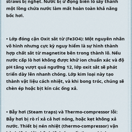
straws bị nghẹt. Nước bị ứ đọng biến lô sấy thành 
một lồng chứa nước làm mất hoàn toàn khả năng 
bốc hơi.
• Lớp đóng cặn Oxit sắt từ (Fe3O4): Một nguyên nhân 
vô hình nhưng cực kỳ nguy hiểm là sự hình thành 
hợp chất sắt từ magnetite bên trong thành lô. Nếu 
nước cấp lò hơi không được khử ion chuẩn xác và độ 
pH tăng vượt quá ngưỡng 12, lớp oxit sắt sẽ phát 
triển dày lên nhanh chóng. Lớp kim loại này tạo 
thành vật liệu cách nhiệt, và khi bong tróc, chúng sẽ 
chèn ép hoặc bịt kín các ống xả.
• Bẫy hơi (Steam traps) và Thermo-compressor lỗi: 
Bẫy hơi bị rò rỉ xả cả hơi nóng, hoặc kẹt không xả 
nước. Thiết bị nén nhiệt (thermo-compressor) vận 