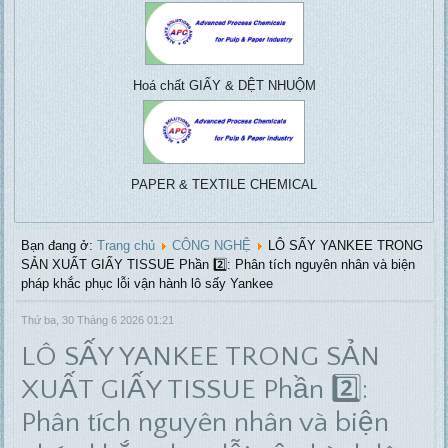
Pulp & paper, Water
Writing, packing,
treatment, ....
coating, tissue...
Hoá chất GIẤY & DỆT NHUỘM
PAPER & TEXTILE CHEMICAL
Bạn đang ở:
Trang chủ
CÔNG NGHỆ
LÔ SẤY YANKEE TRONG
SẢN XUẤT GIẤY TISSUE Phần 2️⃣: Phân tích nguyên nhân và biện
pháp khắc phục lỗi vận hành lô sấy Yankee
Thứ ba, 30 Tháng 6 2026 01:21
LÔ SẤY YANKEE TRONG SẢN
XUẤT GIẤY TISSUE Phần 2️⃣:
Phân tích nguyên nhân và biện