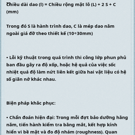
Chiều dài dao (l) = Chiều rộng mặt lô (L) + 2 S + C 
(mm)
Trong đó S là hành trình dao, C là mép dao nằm 
ngoài giá đỡ theo thiết kế (10÷30mm)
• Lỗi kỹ thuật trong quá trình thi công lớp phun phủ 
ban đầu gây ra độ xốp, hoặc hệ quả của việc sốc 
nhiệt quá độ làm nứt liên kết giữa hai vật liệu có hệ 
số giãn nở khác nhau.
Biện pháp khắc phục:
• Chẩn đoán hiện đại: Trong mỗi đợt bảo dưỡng hằng 
năm, tiến hành kiểm tra bằng mắt, kết hợp kính 
hiển vi bề mặt và đo độ nhám (roughness). Quan 