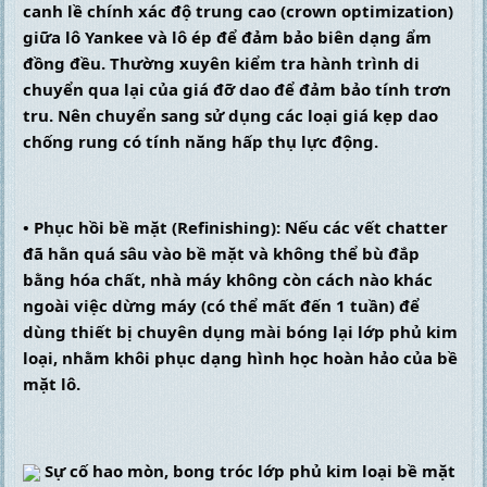
canh lề chính xác độ trung cao (crown optimization) 
giữa lô Yankee và lô ép để đảm bảo biên dạng ẩm 
đồng đều. Thường xuyên kiểm tra hành trình di 
chuyển qua lại của giá đỡ dao để đảm bảo tính trơn 
tru. Nên chuyển sang sử dụng các loại giá kẹp dao 
chống rung có tính năng hấp thụ lực động.
• Phục hồi bề mặt (Refinishing): Nếu các vết chatter 
đã hằn quá sâu vào bề mặt và không thể bù đắp 
bằng hóa chất, nhà máy không còn cách nào khác 
ngoài việc dừng máy (có thể mất đến 1 tuần) để 
dùng thiết bị chuyên dụng mài bóng lại lớp phủ kim 
loại, nhằm khôi phục dạng hình học hoàn hảo của bề 
mặt lô.
 Sự cố hao mòn, bong tróc lớp phủ kim loại bề mặt 