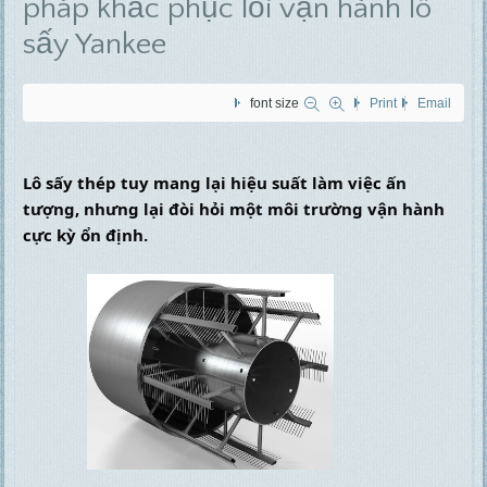
pháp khắc phục lỗi vận hành lô
sấy Yankee
font size
Print
Email
Lô sấy thép tuy mang lại hiệu suất làm việc ấn 
tượng, nhưng lại đòi hỏi một môi trường vận hành 
cực kỳ ổn định.