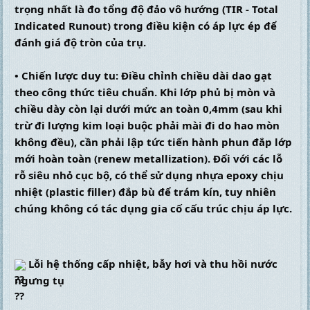
trọng nhất là đo tổng độ đảo vô hướng (TIR - Total 
Indicated Runout) trong điều kiện có áp lực ép để 
đánh giá độ tròn của trụ.
• Chiến lược duy tu: Điều chỉnh chiều dài dao gạt 
theo công thức tiêu chuẩn. Khi lớp phủ bị mòn và 
chiều dày còn lại dưới mức an toàn 0,4mm (sau khi 
trừ đi lượng kim loại buộc phải mài đi do hao mòn 
không đều), cần phải lập tức tiến hành phun đắp lớp 
mới hoàn toàn (renew metallization). Đối với các lỗ 
rỗ siêu nhỏ cục bộ, có thể sử dụng nhựa epoxy chịu 
nhiệt (plastic filler) đắp bù để trám kín, tuy nhiên 
chúng không có tác dụng gia cố cấu trúc chịu áp lực.
 Lỗi hệ thống cấp nhiệt, bẫy hơi và thu hồi nước 
ngưng tụ