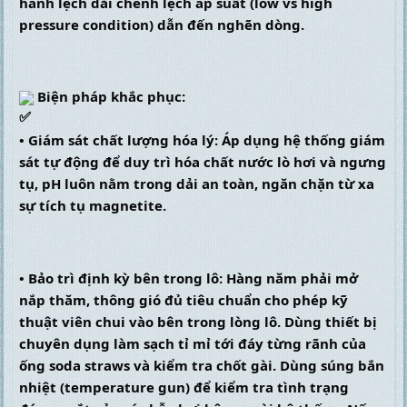
hành lệch dải chênh lệch áp suất (low vs high 
pressure condition) dẫn đến nghẽn dòng.
 Biện pháp khắc phục:
• Giám sát chất lượng hóa lý: Áp dụng hệ thống giám 
sát tự động để duy trì hóa chất nước lò hơi và ngưng 
tụ, pH luôn nằm trong dải an toàn, ngăn chặn từ xa 
sự tích tụ magnetite.
• Bảo trì định kỳ bên trong lô: Hàng năm phải mở 
nắp thăm, thông gió đủ tiêu chuẩn cho phép kỹ 
thuật viên chui vào bên trong lòng lô. Dùng thiết bị 
chuyên dụng làm sạch tỉ mỉ tới đáy từng rãnh của 
ống soda straws và kiểm tra chốt gài. Dùng súng bắn 
nhiệt (temperature gun) để kiểm tra tình trạng 