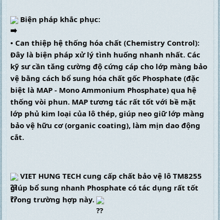
 Biện pháp khắc phục:
• Can thiệp hệ thống hóa chất (Chemistry Control): 
Đây là biện pháp xử lý tình huống nhanh nhất. Các 
kỹ sư cần tăng cường độ cứng cáp cho lớp màng bảo 
vệ bằng cách bổ sung hóa chất gốc Phosphate (đặc 
biệt là MAP - Mono Ammonium Phosphate) qua hệ 
thống vòi phun. MAP tương tác rất tốt với bề mặt 
lớp phủ kim loại của lô thép, giúp neo giữ lớp màng 
bảo vệ hữu cơ (organic coating), làm mịn dao động 
cắt.
 VIET HUNG TECH cung cấp chất bảo vệ lô TM8255 
giúp bổ sung nhanh Phosphate có tác dụng rất tốt 
trong trường hợp này. 