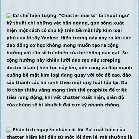
 Cơ chế hiện tượng: "Chatter marks" là thuật ngữ 
kỹ thuật chỉ những vết hằn ngang, gợn sóng xuất 
hiện một cách có chu kỳ trên bề mặt lớp kim loại 
phủ của lô sấy Yankee. Hiện tượng này xảy ra khi các 
dao động cơ học không mong muốn tạo ra cộng 
hưởng với tần số tự nhiên của hệ thống dao gạt. Sự 
cộng hưởng này khiến lưỡi dao tạo nếp (creping 
doctor blade) liên tục nảy lên, uốn cong và đập mạnh 
xuống bề mặt kim loại đang quay với tốc độ cao, đào 
sâu thành các hố rãnh theo một quy luật lặp lại. Do 
lô thép thiếu vắng mạng tinh thể graphite để triệt 
tiêu rung động, khi vết chatter xuất hiện, biên độ 
của chúng sẽ bị khuếch đại cực kỳ nhanh chóng.
 Phân tích nguyên nhân cốt lõi: Sự xuất hiện của 
chatter hiếm khi đến từ một lỗi đơn lẻ, mà thường là 