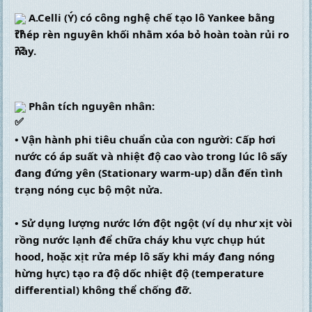
 A.Celli (Ý) có công nghệ chế tạo lô Yankee bằng 
thép rèn nguyên khối nhằm xóa bỏ hoàn toàn rủi ro 
này.
 Phân tích nguyên nhân:
• Vận hành phi tiêu chuẩn của con người: Cấp hơi 
nước có áp suất và nhiệt độ cao vào trong lúc lô sấy 
đang đứng yên (Stationary warm-up) dẫn đến tình 
trạng nóng cục bộ một nửa.
• Sử dụng lượng nước lớn đột ngột (ví dụ như xịt vòi 
rồng nước lạnh để chữa cháy khu vực chụp hút 
hood, hoặc xịt rửa mép lô sấy khi máy đang nóng 
hừng hực) tạo ra độ dốc nhiệt độ (temperature 
differential) không thể chống đỡ.