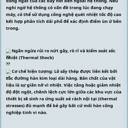
đóng ngắt của các bẫy hơi bên ngoài hệ thống. Nếu 
nghi ngờ hệ thống có vấn đề trong lúc đang chạy 
máy, có thể sử dụng công nghệ quét nhiệt tốc độ cao 
kết hợp phân tích dải phổ để xác định điểm ùn ứ bên 
trong.
 Ngăn ngừa rủi ro nứt gãy, rò rỉ và kiểm soát sốc 
nhiệt (Thermal Shock)
 Cơ chế hiện tượng: Lô sấy thép được liên kết bởi 
các đường hàn kim loại dài hàng. Bản chất của vật 
liệu là sự giãn nở vì nhiệt. Việc tăng hoặc giảm nhiệt 
độ đột ngột, chênh lệch cực lớn giữa các khu vực của 
thiết bị sẽ sinh ra ứng suất xé rách nội tại (thermal 
stresses) đủ mạnh để bẻ gãy bất cứ mối hàn công 
nghiệp tinh vi nào.