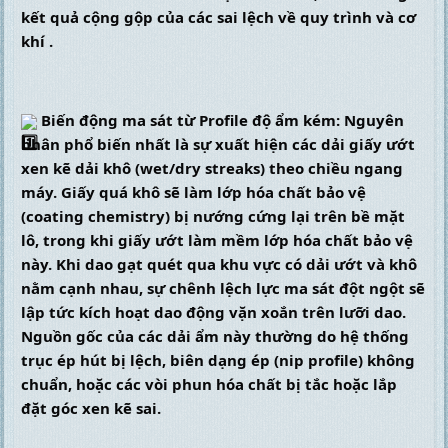
kết quả cộng gộp của các sai lệch về quy trình và cơ 
khí .
 Biến động ma sát từ Profile độ ẩm kém: Nguyên 
nhân phổ biến nhất là sự xuất hiện các dải giấy ướt 
xen kẽ dải khô (wet/dry streaks) theo chiều ngang 
máy. Giấy quá khô sẽ làm lớp hóa chất bảo vệ 
(coating chemistry) bị nướng cứng lại trên bề mặt 
lô, trong khi giấy ướt làm mềm lớp hóa chất bảo vệ 
này. Khi dao gạt quét qua khu vực có dải ướt và khô 
nằm cạnh nhau, sự chênh lệch lực ma sát đột ngột sẽ 
lập tức kích hoạt dao động vặn xoắn trên lưỡi dao. 
Nguồn gốc của các dải ẩm này thường do hệ thống 
trục ép hút bị lệch, biên dạng ép (nip profile) không 
chuẩn, hoặc các vòi phun hóa chất bị tắc hoặc lắp 
đặt góc xen kẽ sai.