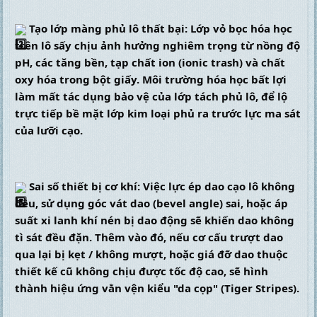
 Tạo lớp màng phủ lô thất bại: Lớp vỏ bọc hóa học 
trên lô sấy chịu ảnh hưởng nghiêm trọng từ nồng độ 
pH, các tăng bền, tạp chất ion (ionic trash) và chất 
oxy hóa trong bột giấy. Môi trường hóa học bất lợi 
làm mất tác dụng bảo vệ của lớp tách phủ lô, để lộ 
trực tiếp bề mặt lớp kim loại phủ ra trước lực ma sát 
của lưỡi cạo.
 Sai số thiết bị cơ khí: Việc lực ép dao cạo lô không 
đều, sử dụng góc vát dao (bevel angle) sai, hoặc áp 
suất xi lanh khí nén bị dao động sẽ khiến dao không 
tì sát đều đặn. Thêm vào đó, nếu cơ cấu trượt dao 
qua lại bị kẹt / không mượt, hoặc giá đỡ dao thuộc 
thiết kế cũ không chịu được tốc độ cao, sẽ hình 
thành hiệu ứng vằn vện kiểu "da cọp" (Tiger Stripes).