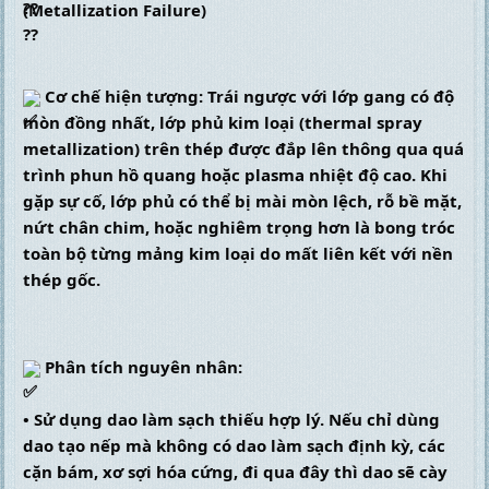
(Metallization Failure)
 Cơ chế hiện tượng: Trái ngược với lớp gang có độ 
mòn đồng nhất, lớp phủ kim loại (thermal spray 
metallization) trên thép được đắp lên thông qua quá 
trình phun hồ quang hoặc plasma nhiệt độ cao. Khi 
gặp sự cố, lớp phủ có thể bị mài mòn lệch, rỗ bề mặt, 
nứt chân chim, hoặc nghiêm trọng hơn là bong tróc 
toàn bộ từng mảng kim loại do mất liên kết với nền 
thép gốc.
 Phân tích nguyên nhân:
• Sử dụng dao làm sạch thiếu hợp lý. Nếu chỉ dùng 
dao tạo nếp mà không có dao làm sạch định kỳ, các 
cặn bám, xơ sợi hóa cứng, đi qua đây thì dao sẽ cày 