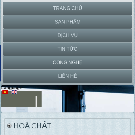
TRANG CHỦ
SẢN PHẨM
DỊCH VỤ
TIN TỨC
CÔNG NGHỆ
LIÊN HỆ
Language
Lab
Paper
Equipment
Machine
HOÁ CHẤT