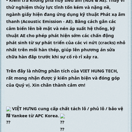
• Kiểm tra không phá hủy siêu âm (NDE & AE): Thay vì 
thử nghiệm thủy lực tĩnh tốn kém và nặng nề, 
ngành giấy hiện đang ứng dụng kỹ thuật Phát xạ âm 
thanh (Acoustic Emission - AE). Bằng cách gắn các 
cảm biến lên bề mặt và nén áp suất hệ thống, kỹ 
thuật AE cho phép phát hiện sớm các chấn động 
phát sinh từ sự phát triển của các vi nứt (cracks) nhỏ 
nhất trên mối hàn thép, giúp lên phương án sửa 
chữa hàn đắp trước khi sự cố rò rỉ xảy ra.
Trên đây là những phân tích của VIET HUNG TECH, 
rất mong nhận được ý kiến phản biện và đóng góp 
của Quý vị. Xin chân thành cảm ơn!
 VIỆT HƯNG cung cấp chất tách lô / phủ lô / bảo vệ 
lô Yankee từ APC Korea. 