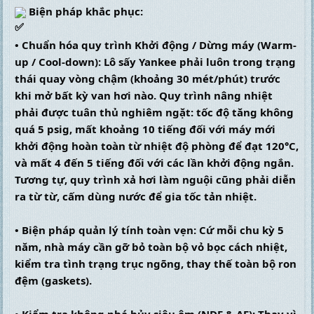
 Biện pháp khắc phục:
• Chuẩn hóa quy trình Khởi động / Dừng máy (Warm-
up / Cool-down): Lô sấy Yankee phải luôn trong trạng 
thái quay vòng chậm (khoảng 30 mét/phút) trước 
khi mở bất kỳ van hơi nào. Quy trình nâng nhiệt 
phải được tuân thủ nghiêm ngặt: tốc độ tăng không 
quá 5 psig, mất khoảng 10 tiếng đối với máy mới 
khởi động hoàn toàn từ nhiệt độ phòng để đạt 120°C, 
và mất 4 đến 5 tiếng đối với các lần khởi động ngắn. 
Tương tự, quy trình xả hơi làm nguội cũng phải diễn 
ra từ từ, cấm dùng nước để gia tốc tản nhiệt.
• Biện pháp quản lý tính toàn vẹn: Cứ mỗi chu kỳ 5 
năm, nhà máy cần gỡ bỏ toàn bộ vỏ bọc cách nhiệt, 
kiểm tra tình trạng trục ngõng, thay thế toàn bộ ron 
đệm (gaskets).