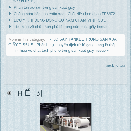
thiết bị từ TQ
Phân tán xơ sợi trong sản xuất giấy
Chống bám bẩn cho chăn xeo - Chất điều hoà chăn FP8672
LƯU Ý KHI DÙNG ĐỘNG CƠ NAM CHÂM VĨNH CỬU
Tìm hiểu về chất tách phủ lô trong sản xuất giấy tissue
More in this category:
« LÔ SẤY YANKEE TRONG SẢN XUẤT
GIẤY TISSUE - Phần1: sự chuyển dịch từ lô gang sang lô thép
Tìm hiểu về chất tách phủ lô trong sản xuất giấy tissue »
back to top
THIẾT BỊ