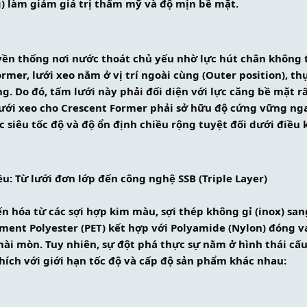
g) làm giảm giá trị thẩm mỹ và độ mịn bề mặt.
yền thống nơi nước thoát chủ yếu nhờ lực hút chân không t
rmer, lưới xeo nằm ở vị trí ngoài cùng (Outer position), th
g. Do đó, tấm lưới này phải đối diện với lực căng bề mặt rấ
 lưới xeo cho Crescent Former phải sở hữu độ cứng vững nga
c siêu tốc độ và độ ổn định chiều rộng tuyệt đối dưới điều
ều: Từ lưới đơn lớp đến công nghệ SSB (Triple Layer)
iến hóa từ các sợi hợp kim màu, sợi thép không gỉ (inox) s
ament Polyester (PET) kết hợp với Polyamide (Nylon) đóng 
ài mòn. Tuy nhiên, sự đột phá thực sự nằm ở hình thái cấu
ích với giới hạn tốc độ và cấp độ sản phẩm khác nhau: