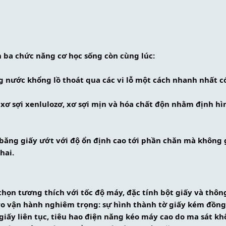
n ba chức năng cơ học sống còn cùng lúc:
g nước khổng lồ thoát qua các vi lỗ một cách nhanh nhất có
g xơ sợi xenlulozơ, xơ sợi mịn và hóa chất độn nhằm định hì
t băng giấy ướt với độ ổn định cao tới phần chăn mà không g
hai.
họn tương thích với tốc độ máy, đặc tính bột giấy và thông
 ro vận hành nghiêm trọng: sự hình thành tờ giấy kém đồng
iấy liên tục, tiêu hao điện năng kéo máy cao do ma sát khô