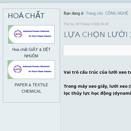
Bạn đang ở:
Trang chủ
CÔNG NGHỆ
HOÁ CHẤT
Thứ ba, 09 Tháng 6 2026 06:08
LỰA CHỌN LƯỚI 
Hoá chất GIẤY & DỆT
NHUỘM
Vai trò cấu trúc của lưới xeo
PAPER & TEXTILE
Trong máy xeo giấy, lưới xeo 
CHEMICAL
lọc thủy lực học động (dynamic 