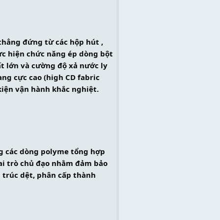
hẳng đứng từ các hộp hút , 
ực hiện chức năng ép dòng bột 
t lớn và cường độ xả nước ly 
ng cực cao (high CD fabric 
 kiện vận hành khắc nghiệt.
ang các dòng polyme tổng hợp 
vai trò chủ đạo nhằm đảm bảo 
 trúc dệt, phân cấp thành 