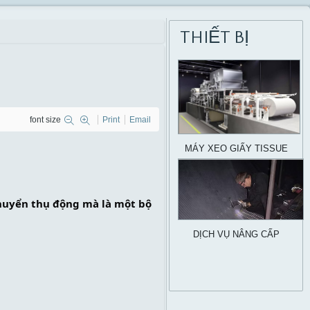
THIẾT BỊ
font size
Print
Email
MÁY XEO GIẤY TISSUE
chuyển thụ động mà là một bộ 
DỊCH VỤ NÂNG CẤP