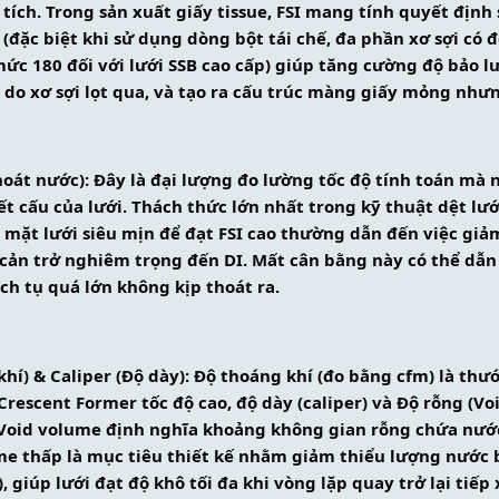
 tích. Trong sản xuất giấy tissue, FSI mang tính quyết định 
(đặc biệt khi sử dụng dòng bột tái chế, đa phần xơ sợi có 
ức 180 đối với lưới SSB cao cấp) giúp tăng cường độ bảo lư
 do xơ sợi lọt qua, và tạo ra cấu trúc màng giấy mỏng như
thoát nước): Đây là đại lượng đo lường tốc độ tính toán mà 
 cấu của lưới. Thách thức lớn nhất trong kỹ thuật dệt lưới
bề mặt lưới siêu mịn để đạt FSI cao thường dẫn đến việc giảm
 cản trở nghiêm trọng đến DI. Mất cân bằng này có thể dẫn 
ch tụ quá lớn không kịp thoát ra.
 khí) & Caliper (Độ dày): Độ thoáng khí (đo bằng cfm) là th
Crescent Former tốc độ cao, độ dày (caliper) và Độ rỗng (Vo
 Void volume định nghĩa khoảng không gian rỗng chứa nước
me thấp là mục tiêu thiết kế nhằm giảm thiểu lượng nước 
, giúp lưới đạt độ khô tối đa khi vòng lặp quay trở lại tiếp 