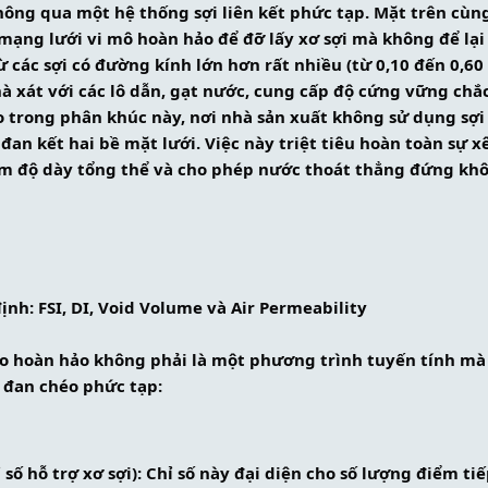
ông qua một hệ thống sợi liên kết phức tạp. Mặt trên cùng 
mạng lưới vi mô hoàn hảo để đỡ lấy xơ sợi mà không để lại 
ừ các sợi có đường kính lớn hơn rất nhiều (từ 0,10 đến 0,6
hà xát với các lô dẫn, gạt nước, cung cấp độ cứng vững chắc
 trong phân khúc này, nơi nhà sản xuất không sử dụng sợi 
 đan kết hai bề mặt lưới. Việc này triệt tiêu hoàn toàn sự xê
ảm độ dày tổng thể và cho phép nước thoát thẳng đứng khô
định: FSI, DI, Void Volume và Air Permeability
eo hoàn hảo không phải là một phương trình tuyến tính mà 
 đan chéo phức tạp:
ỉ số hỗ trợ xơ sợi): Chỉ số này đại diện cho số lượng điểm ti