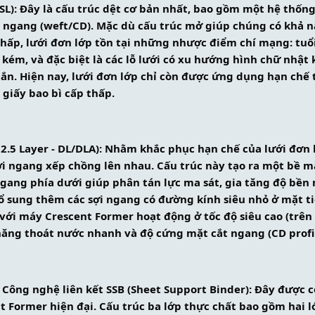
- SL): Đây là cấu trúc dệt cơ bản nhất, bao gồm một hệ thốn
i ngang (weft/CD). Mặc dù cấu trúc mở giúp chúng có khả n
thấp, lưới đơn lớp tồn tại những nhược điểm chí mạng: tuổ
kém, và đặc biệt là các lỗ lưới có xu hướng hình chữ nhật 
gắn. Hiện nay, lưới đơn lớp chỉ còn được ứng dụng hạn chế 
 giấy bao bì cấp thấp.
 2.5 Layer - DL/DLA): Nhằm khắc phục hạn chế của lưới đơn 
sợi ngang xếp chồng lên nhau. Cấu trúc này tạo ra một bề m
ngang phía dưới giúp phân tán lực ma sát, gia tăng độ bền m
bổ sung thêm các sợi ngang có đường kính siêu nhỏ ở mặt ti
 với máy Crescent Former hoạt động ở tốc độ siêu cao (trên 
năng thoát nước nhanh và độ cứng mặt cắt ngang (CD profil
và Công nghệ liên kết SSB (Sheet Support Binder): Đây được c
t Former hiện đại. Cấu trúc ba lớp thực chất bao gồm hai lớ