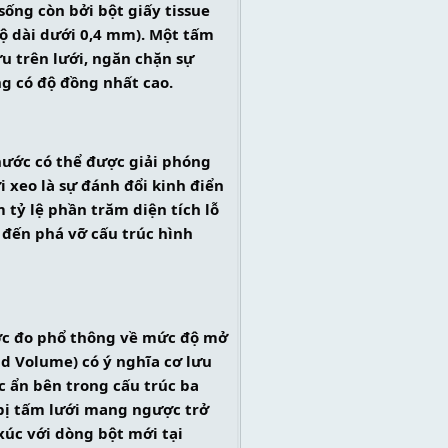
sống còn bởi bột giấy tissue 
độ dài dưới 0,4 mm). Một tấm 
u trên lưới, ngăn chặn sự 
ng có độ đồng nhất cao.
nước có thể được giải phóng 
 xeo là sự đánh đổi kinh điển 
 tỷ lệ phần trăm diện tích lỗ 
đến phá vỡ cấu trúc hình 
ước đo phổ thông về mức độ mở 
id Volume) có ý nghĩa cơ lưu 
 ẩn bên trong cấu trúc ba 
bị tấm lưới mang ngược trở 
xúc với dòng bột mới tại 