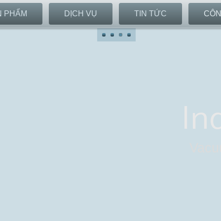
N PHẨM
DỊCH VỤ
TIN TỨC
CÔN
In
Vacuu