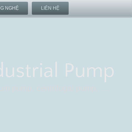
G NGHỆ
LIÊN HỆ
dustrial Pump
m pump, centrifugal pump, ....