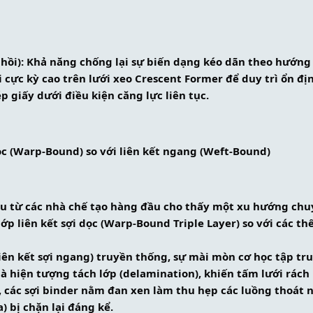
 hồi): Khả năng chống lại sự biến dạng kéo dãn theo hướng
i cực kỳ cao trên lưới xeo Crescent Former để duy trì ổn đị
 giấy dưới điều kiện căng lực liên tục.
dọc (Warp-Bound) so với liên kết ngang (Weft-Bound)
âu từ các nhà chế tạo hàng đầu cho thấy một xu hướng chuyển
lớp liên kết sợi dọc (Warp-Bound Triple Layer) so với các thế
iên kết sợi ngang) truyền thống, sự mài mòn cơ học tập tru
 hiện tượng tách lớp (delamination), khiến tấm lưới rách 
, các sợi binder nằm đan xen làm thu hẹp các luồng thoát n
) bị chặn lại đáng kể.