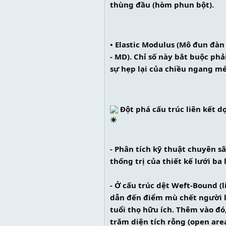
thùng đầu (hòm phun bột).
• Elastic Modulus (Mô đun đàn
- MD). Chỉ số này bắt buộc phả
sự hẹp lại của chiều ngang mép
 Đột phá cấu trúc liên kết 
- Phân tích kỹ thuật chuyên s
thống trị của thiết kế lưới ba 
- Ở cấu trúc dệt Weft-Bound (l
dẫn đến điểm mù chết người là
tuổi thọ hữu ích. Thêm vào đó
trăm diện tích rỗng (open area