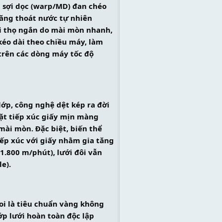
g sợi dọc (warp/MD) đan chéo 
ăng thoát nước tự nhiên 
i thọ ngắn do mài mòn nhanh, 
kéo dài theo chiều máy, làm 
trên các dòng máy tốc độ 
lớp, công nghệ dệt kép ra đời 
ặt tiếp xúc giấy mịn màng 
ài mòn. Đặc biệt, biến thể 
ếp xúc với giấy nhằm gia tăng 
1.800 m/phút), lưới đôi vẫn 
e).
oi là tiêu chuẩn vàng không 
p lưới hoàn toàn độc lập 