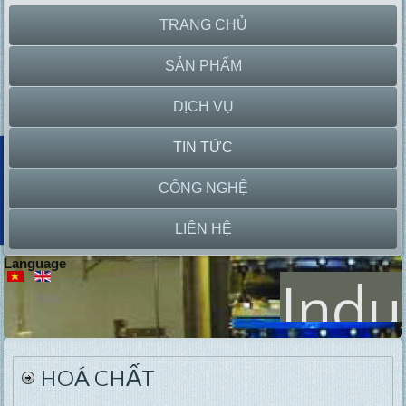
TRANG CHỦ
SẢN PHẨM
DỊCH VỤ
TIN TỨC
CÔNG NGHỆ
LIÊN HỆ
Language
Indu
P
HOÁ CHẤT