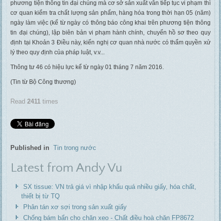
phương tiện thông tin đại chúng mà cơ sở sản xuất vẫn tiếp tục vi phạm thì
cơ quan kiểm tra chất lượng sản phẩm, hàng hóa trong thời hạn 05 (năm)
ngày làm việc (kể từ ngày có thông báo công khai trên phương tiện thông
tin đại chúng), lập biên bản vi phạm hành chính, chuyển hồ sơ theo quy
định tại Khoản 3 Điều này, kiến nghị cơ quan nhà nước có thẩm quyền xử
lý theo quy định của pháp luật, v.v...
Thông tư 46 có hiệu lực kể từ ngày 01 tháng 7 năm 2016.
(Tin từ Bộ Công thương)
Read
2411
times
Published in
Tin trong nước
Latest from Andy Vu
SX tissue: VN trả giá vì nhập khẩu quá nhiều giấy, hóa chất,
thiết bị từ TQ
Phân tán xơ sợi trong sản xuất giấy
Chống bám bẩn cho chăn xeo - Chất điều hoà chăn FP8672