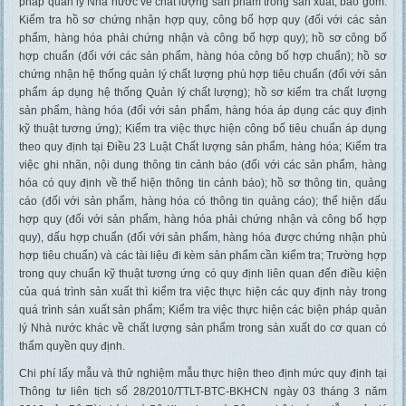
pháp quản lý Nhà nước về chất lượng sản phẩm trong sản xuất, bao gồm:
Kiểm tra hồ sơ chứng nhận hợp quy, công bố hợp quy (đối với các sản
phẩm, hàng hóa phải chứng nhận và công bố hợp quy); hồ sơ công bố
hợp chuẩn (đối với các sản phẩm, hàng hóa công bố hợp chuẩn); hồ sơ
chứng nhận hệ thống quản lý chất lượng phù hợp tiêu chuẩn (đối với sản
phẩm áp dụng hệ thống Quản lý chất lượng); hồ sơ kiểm tra chất lượng
sản phẩm, hàng hóa (đối với sản phẩm, hàng hóa áp dụng các quy định
kỹ thuật tương ứng); Kiểm tra việc thực hiện công bố tiêu chuẩn áp dụng
theo quy định tại Điều 23 Luật Chất lượng sản phẩm, hàng hóa; Kiểm tra
việc ghi nhãn, nội dung thông tin cảnh báo (đối với các sản phẩm, hàng
hóa có quy định về thể hiện thông tin cảnh báo); hồ sơ thông tin, quảng
cáo (đối với sản phẩm, hàng hóa có thông tin quảng cáo); thể hiện dấu
hợp quy (đối với sản phẩm, hàng hóa phải chứng nhận và công bố hợp
quy), dấu hợp chuẩn (đối với sản phẩm, hàng hóa được chứng nhận phù
hợp tiêu chuẩn) và các tài liệu đi kèm sản phẩm cần kiểm tra; Trường hợp
trong quy chuẩn kỹ thuật tương ứng có quy định liên quan đến điều kiện
của quá trình sản xuất thì kiểm tra việc thực hiện các quy định này trong
quá trình sản xuất sản phẩm; Kiểm tra việc thực hiện các biện pháp quản
lý Nhà nước khác về chất lượng sản phẩm trong sản xuất do cơ quan có
thẩm quyền quy định.
Chi phí lấy mẫu và thử nghiệm mẫu thực hiện theo định mức quy định tại
Thông tư liên tịch số 28/2010/TTLT-BTC-BKHCN ngày 03 tháng 3 năm