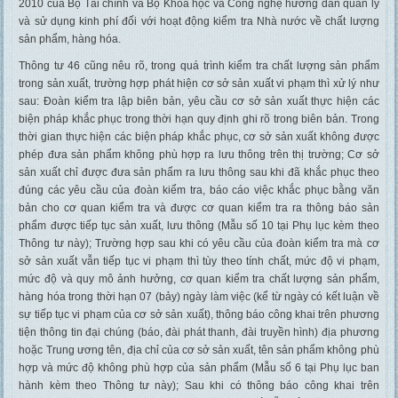
2010 của Bộ Tài chính và Bộ Khoa học và Công nghệ hướng dẫn quản lý
và sử dụng kinh phí đối với hoạt động kiểm tra Nhà nước về chất lượng
sản phẩm, hàng hóa.
Thông tư 46 cũng nêu rõ, trong quá trình kiểm tra chất lượng sản phẩm
trong sản xuất, trường hợp phát hiện cơ sở sản xuất vi phạm thì xử lý như
sau: Đoàn kiểm tra lập biên bản, yêu cầu cơ sở sản xuất thực hiện các
biện pháp khắc phục trong thời hạn quy định ghi rõ trong biên bản. Trong
thời gian thực hiện các biện pháp khắc phục, cơ sở sản xuất không được
phép đưa sản phẩm không phù hợp ra lưu thông trên thị trường; Cơ sở
sản xuất chỉ được đưa sản phẩm ra lưu thông sau khi đã khắc phục theo
đúng các yêu cầu của đoàn kiểm tra, báo cáo việc khắc phục bằng văn
bản cho cơ quan kiểm tra và được cơ quan kiểm tra ra thông báo sản
phẩm được tiếp tục sản xuất, lưu thông (Mẫu số 10 tại Phụ lục kèm theo
Thông tư này); Trường hợp sau khi có yêu cầu của đoàn kiểm tra mà cơ
sở sản xuất vẫn tiếp tục vi phạm thì tùy theo tính chất, mức độ vi phạm,
mức độ và quy mô ảnh hưởng, cơ quan kiểm tra chất lượng sản phẩm,
hàng hóa trong thời hạn 07 (bảy) ngày làm việc (kể từ ngày có kết luận về
sự tiếp tục vi phạm của cơ sở sản xuất), thông báo công khai trên phương
tiện thông tin đại chúng (báo, đài phát thanh, đài truyền hình) địa phương
hoặc Trung ương tên, địa chỉ của cơ sở sản xuất, tên sản phẩm không phù
hợp và mức độ không phù hợp của sản phẩm (Mẫu số 6 tại Phụ lục ban
hành kèm theo Thông tư này); Sau khi có thông báo công khai trên