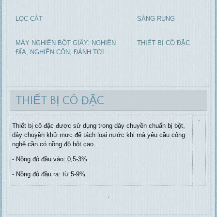
LỌC CÁT
SÀNG RUNG
MÁY NGHIỀN BỘT GIẤY: NGHIỀN
THIẾT BỊ CÔ ĐẶC
ĐĨA, NGHIỀN CÔN, ĐÁNH TƠI...
THIẾT BỊ CÔ ĐẶC
Thiết bị cô đặc được sử dụng trong dây chuyền chuẩn bị bột,
dây chuyền khử mưc để tách loại nước khi mà yêu cầu công
nghệ cần có nồng độ bột cao.
- Nồng độ đầu vào: 0,5-3%
- Nồng độ đầu ra: từ 5-9%