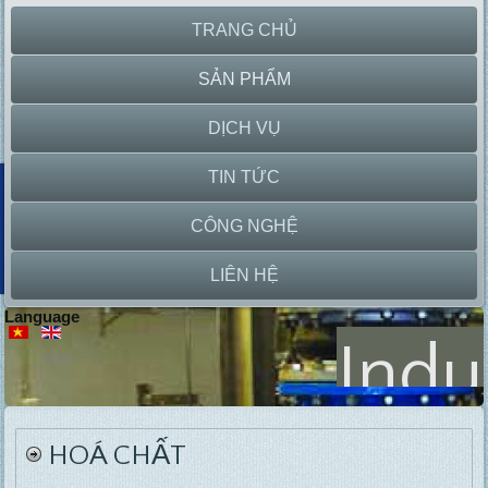
TRANG CHỦ
SẢN PHẨM
DỊCH VỤ
TIN TỨC
CÔNG NGHỆ
LIÊN HỆ
Language
Indu
P
HOÁ CHẤT