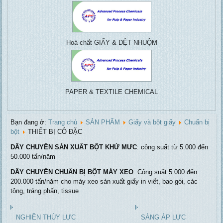
Vacuu
centrifuga
Hoá chất GIẤY & DỆT NHUỘM
PAPER & TEXTILE CHEMICAL
Bạn đang ở:
Trang chủ
SẢN PHẨM
Giấy và bột giấy
Chuẩn bị
bột
THIẾT BỊ CÔ ĐẶC
DÂY CHUYỀN SẢN XUẤT BỘT KHỬ MƯC
: công suất từ 5.000 đến
50.000 tấn/năm
DÂY CHUYỀN CHUẨN BỊ BỘT MÁY XEO
: Công suất 5.000 đến
200.000 tấn/năm cho máy xeo sản xuất giấy in viết, bao gói, các
tông, tráng phấn, tissue
NGHIỀN THỦY LỰC
SÀNG ÁP LỰC