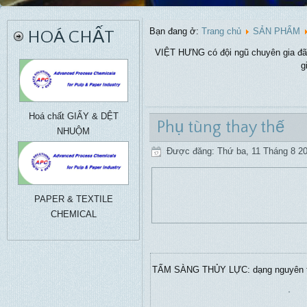
Bạn đang ở:
Trang chủ
SẢN PHẨM
HOÁ CHẤT
VIỆT HƯNG có đội ngũ chuyên gia đã l
g
Hoá chất GIẤY & DỆT
Phụ tùng thay thế
NHUỘM
Được đăng: Thứ ba, 11 Tháng 8 20
PAPER & TEXTILE
CHEMICAL
TẤM SÀNG THỦY LỰC: dạng nguyên t