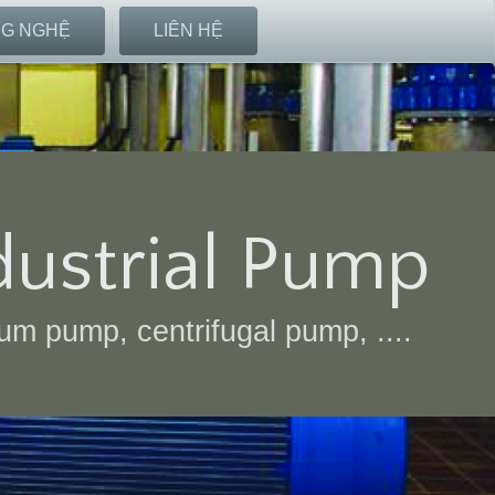
G NGHỆ
LIÊN HỆ
dustrial Pump
m pump, centrifugal pump, ....