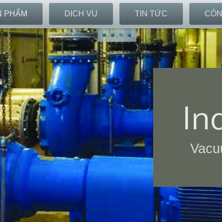
N PHẨM
DỊCH VỤ
TIN TỨC
CÔN
In
Vacuu