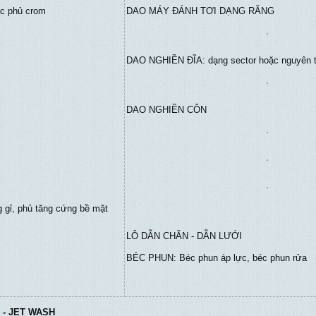
c phủ crom
DAO MÁY ĐÁNH TƠI DẠNG RĂNG
DAO NGHIỀN ĐĨA: dạng sector hoặc nguyên 
DAO NGHIỀN CÔN
 gỉ, phủ tăng cứng bề mặt
LÔ DẪN CHĂN - DẪN LƯỚI
BÉC PHUN: Béc phun áp lực, béc phun rửa
 - JET WASH