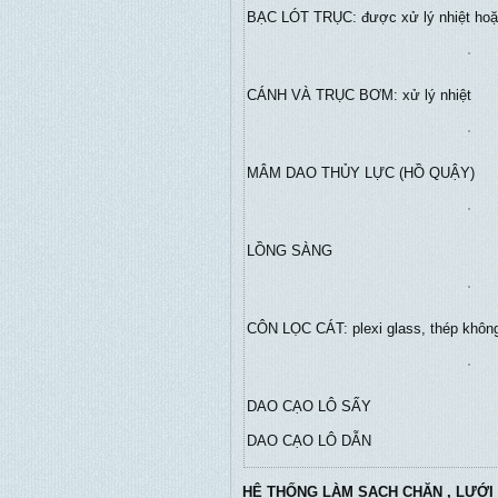
BẠC LÓT TRỤC: được xử lý nhiệt hoặ
CÁNH VÀ TRỤC BƠM: xử lý nhiệt
MÂM DAO THỦY LỰC (HỒ QUẬY)
LỒNG SÀNG
CÔN LỌC CÁT: plexi glass, thép không
DAO CẠO LÔ SẤY
DAO CẠO LÔ DẪN
HỆ THỐNG LÀM SẠCH CHĂN , LƯỚI